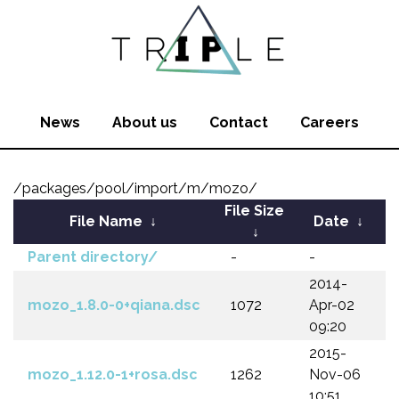
News
About us
Contact
Careers
/packages/pool/import/m/mozo/
File Size
File Name
↓
Date
↓
↓
Parent directory/
-
-
2014-
mozo_1.8.0-0+qiana.dsc
1072
Apr-02
09:20
2015-
mozo_1.12.0-1+rosa.dsc
1262
Nov-06
10:51