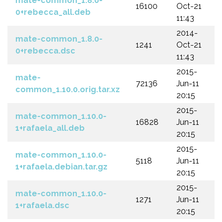
mate-common_1.8.0-
16100
Oct-21
0+rebecca_all.deb
11:43
2014-
mate-common_1.8.0-
1241
Oct-21
0+rebecca.dsc
11:43
2015-
mate-
72136
Jun-11
common_1.10.0.orig.tar.xz
20:15
2015-
mate-common_1.10.0-
16828
Jun-11
1+rafaela_all.deb
20:15
2015-
mate-common_1.10.0-
5118
Jun-11
1+rafaela.debian.tar.gz
20:15
2015-
mate-common_1.10.0-
1271
Jun-11
1+rafaela.dsc
20:15