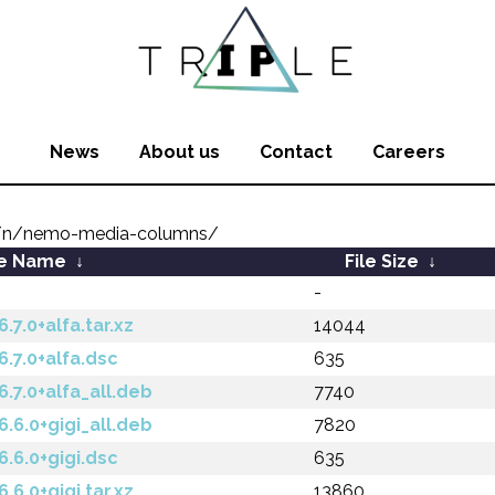
News
About us
Contact
Careers
/n/nemo-media-columns/
le Name
↓
File Size
↓
-
.0+alfa.tar.xz
14044
7.0+alfa.dsc
635
7.0+alfa_all.deb
7740
6.0+gigi_all.deb
7820
6.0+gigi.dsc
635
.0+gigi.tar.xz
13860