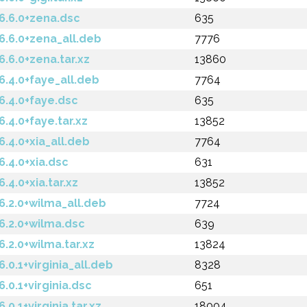
.6.0+zena.dsc
635
6.0+zena_all.deb
7776
6.0+zena.tar.xz
13860
4.0+faye_all.deb
7764
.4.0+faye.dsc
635
4.0+faye.tar.xz
13852
4.0+xia_all.deb
7764
4.0+xia.dsc
631
.0+xia.tar.xz
13852
2.0+wilma_all.deb
7724
.2.0+wilma.dsc
639
2.0+wilma.tar.xz
13824
.1+virginia_all.deb
8328
0.1+virginia.dsc
651
.1+virginia.tar.xz
18004