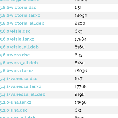
8.0+victoria.dsc
651
.0+victoria.tar.xz
18092
8.0+victoria_all.deb
8200
6.0+elsie.dsc
639
.0+elsie.tar.xz
17584
6.0+elsie_all.deb
8160
.6.0+vera.dsc
635
6.0+vera_all.deb
8180
6.0+vera.tar.xz
18036
.4.1+vanessa.dsc
647
4.1+vanessa.tar.xz
17768
4.1+vanessa_all.deb
8196
2.0+una.tar.xz
13596
.2.0+una.dsc
631