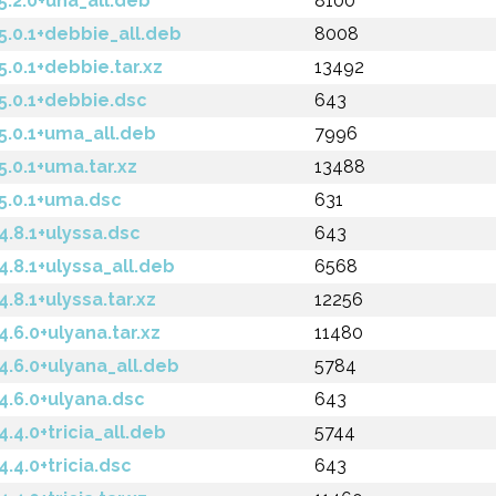
2.0+una_all.deb
8100
0.1+debbie_all.deb
8008
0.1+debbie.tar.xz
13492
.0.1+debbie.dsc
643
.0.1+uma_all.deb
7996
0.1+uma.tar.xz
13488
.0.1+uma.dsc
631
8.1+ulyssa.dsc
643
8.1+ulyssa_all.deb
6568
.1+ulyssa.tar.xz
12256
6.0+ulyana.tar.xz
11480
6.0+ulyana_all.deb
5784
.6.0+ulyana.dsc
643
.0+tricia_all.deb
5744
4.0+tricia.dsc
643