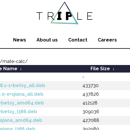
News
About us
Contact
Careers
/mate-calc/
le Name
↓
File Size
↓
-
.1-1+betsy_all.deb
433730
0-0+qiana_all.deb
437826
1+betsy_amd64.deb
412128
+betsy_i386.deb
309036
+qiana_amd64.deb
427088
qiana_i386.deb
392980