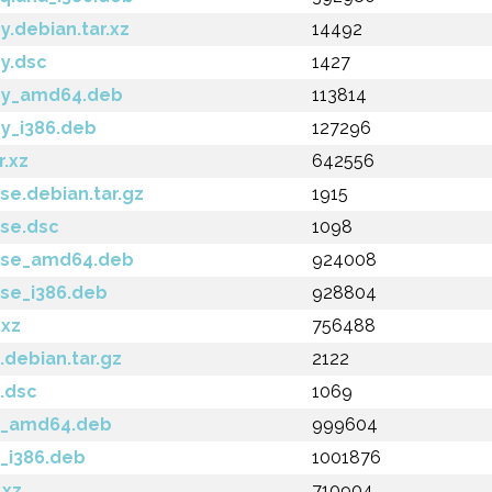
y.debian.tar.xz
14492
sy.dsc
1427
tsy_amd64.deb
113814
sy_i386.deb
127296
r.xz
642556
se.debian.tar.gz
1915
ise.dsc
1098
cise_amd64.deb
924008
ise_i386.deb
928804
.xz
756488
.debian.tar.gz
2122
.dsc
1069
e_amd64.deb
999604
_i386.deb
1001876
.xz
710904